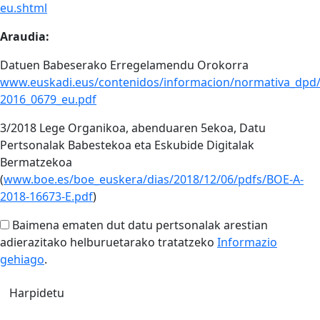
eu.shtml
Araudia:
Datuen Babeserako Erregelamendu Orokorra
www.euskadi.eus/contenidos/informacion/normativa_dpd
2016_0679_eu.pdf
3/2018 Lege Organikoa, abenduaren 5ekoa, Datu
Pertsonalak Babestekoa eta Eskubide Digitalak
Bermatzekoa
(
www.boe.es/boe_euskera/dias/2018/12/06/pdfs/BOE-A-
2018-16673-E.pdf
)
Baimena ematen dut datu pertsonalak arestian
adierazitako helburuetarako tratatzeko
Informazio
gehiago
.