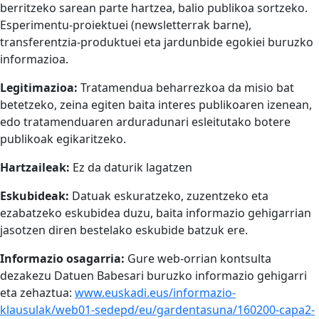
berritzeko sarean parte hartzea, balio publikoa sortzeko.
Esperimentu-proiektuei (newsletterrak barne),
transferentzia-produktuei eta jardunbide egokiei buruzko
informazioa.
Legitimazioa:
Tratamendua beharrezkoa da misio bat
betetzeko, zeina egiten baita interes publikoaren izenean,
edo tratamenduaren arduradunari esleitutako botere
publikoak egikaritzeko.
Hartzaileak:
Ez da daturik lagatzen
Eskubideak:
Datuak eskuratzeko, zuzentzeko eta
ezabatzeko eskubidea duzu, baita informazio gehigarrian
jasotzen diren bestelako eskubide batzuk ere.
Informazio osagarria:
Gure web-orrian kontsulta
dezakezu Datuen Babesari buruzko informazio gehigarri
eta zehaztua:
www.euskadi.eus/informazio-
klausulak/web01-sedepd/eu/gardentasuna/160200-capa2-