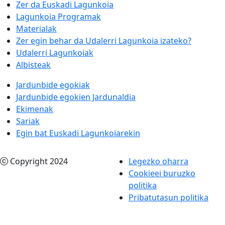
Zer da Euskadi Lagunkoia
Lagunkoia Programak
Materialak
Zer egin behar da Udalerri Lagunkoia izateko?
Udalerri Lagunkoiak
Albisteak
Jardunbide egokiak
Jardunbide egokien Jardunaldia
Ekimenak
Sariak
Egin bat Euskadi Lagunkoiarekin
Copyright 2024
Legezko oharra
Cookieei buruzko
politika
Pribatutasun politika