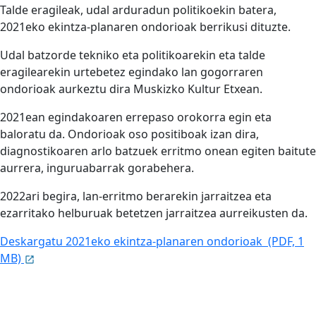
Talde eragileak, udal arduradun politikoekin batera,
2021eko ekintza-planaren ondorioak berrikusi dituzte.
Udal batzorde tekniko eta politikoarekin eta talde
eragilearekin urtebetez egindako lan gogorraren
ondorioak aurkeztu dira Muskizko Kultur Etxean.
2021ean egindakoaren errepaso orokorra egin eta
baloratu da. Ondorioak oso positiboak izan dira,
diagnostikoaren arlo batzuek erritmo onean egiten baitute
aurrera, inguruabarrak gorabehera.
2022ari begira, lan-erritmo berarekin jarraitzea eta
ezarritako helburuak betetzen jarraitzea aurreikusten da.
Deskargatu 2021eko ekintza-planaren ondorioak (PDF, 1
MB)