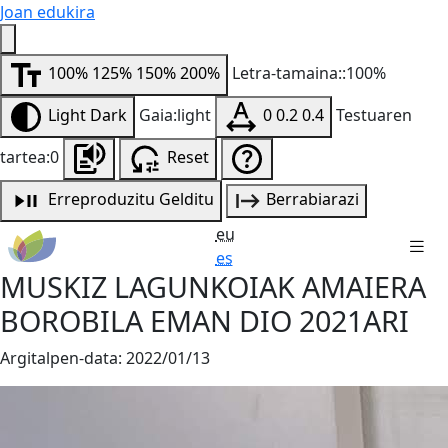
Joan edukira
100%
125%
150%
200%
Letra-tamaina::100%
Light
Dark
Gaia:light
0
0.2
0.4
Testuaren
tartea:0
Reset
Erreproduzitu
Gelditu
Berrabiarazi
eu
es
MUSKIZ LAGUNKOIAK AMAIERA
BOROBILA EMAN DIO 2021ARI
Argitalpen-data:
2022/01/13