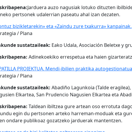
skribapena:
Jarduera auzo nagusiak lotuko dituzten ibilbid
ineko pertsonek udalerrian paseatu ahal izan dezaten.
ontuz bizikletarekin» eta «Zaindu zure txakurra» kanpainak.
rategia / Plana
akunde sustatzaileak:
Eako Udala, Asociación Beletxe y gr
skribapena:
Adinekoekiko errespetua eta haien gizarterat
PATILLA PROIEKTUA. Mendi-ibilien praktika autogestionatu
rategia / Plana
akunde sustatzaileak:
Abadiño Lagunkoia (Talde eragilea), 
gusien Elkartea, San Prudencio Nagusien Elkartea eta Aba
skribapena:
Taldean ibiltzea gure artean oso errotuta dago
gundu egin du pertsonen arteko harreman-moduak eta gure
ren ondare publikoaz gozatzeko jarduerak mantentzen.