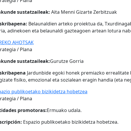
rategia / Plana
akunde sustatzaileak:
Aita Menni Gizarte Zerbitzuak
skribapena:
Belaunaldien arteko proiektua da, Txurdinaga
rria, adinekoen eta belaunaldi gazteagoen artean lotura n
REKO AHOTSAK
rategia / Plana
akunde sustatzaileak:
Gurutze Gorria
skribapena
Jardunbide egoki honek premiazko errealitate 
gizate fisiko, emozional eta sozialean eragin handia (eta 
pazio publikoetako bizikidetza hobetzea
rategia / Plana
tidades promotoras:
Ermuako udala.
scripción:
Espazio publikoetako bizikidetza hobetzea.