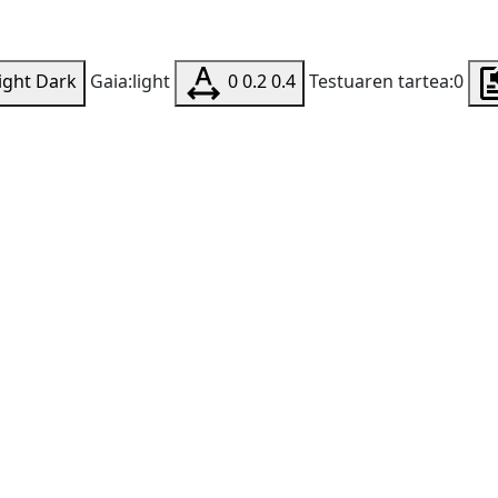
ight
Dark
Gaia:light
0
0.2
0.4
Testuaren tartea:0