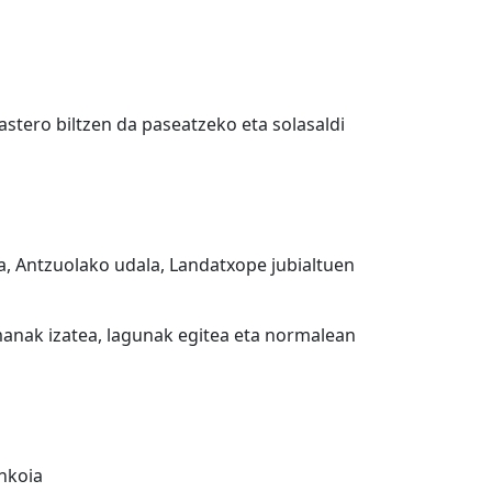
astero biltzen da paseatzeko eta solasaldi
, Antzuolako udala, Landatxope jubialtuen
manak izatea, lagunak egitea eta normalean
nkoia