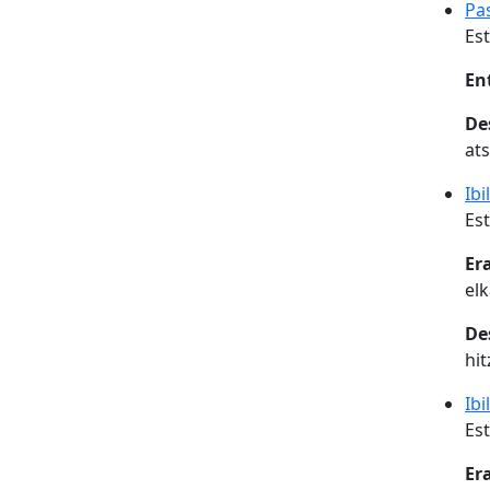
Pa
Est
En
De
at
Ibi
Est
Er
el
De
hit
Ibi
Est
Er