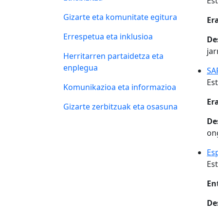
Est
Gizarte eta komunitate egitura
Er
Errespetua eta inklusioa
De
ja
Herritarren partaidetza eta
enplegua
SA
Est
Komunikazioa eta informazioa
Er
Gizarte zerbitzuak eta osasuna
De
on
Es
Est
En
De