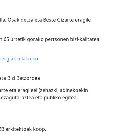
, Osakidetza eta Beste Gizarte eragile
 65 urtetik gorako pertsonen bizi-kalitatea
nergiak bilatzeko
eta Bizi Batzordea
te eta eragileei (zehazki, adinekoekin
 ezagutaraztea eta publiko egitea.
LZB arkitektoak koop.