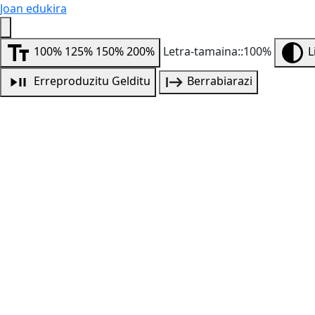
Joan edukira
100%
125%
150%
200%
Letra-tamaina::100%
L
Erreproduzitu
Gelditu
Berrabiarazi