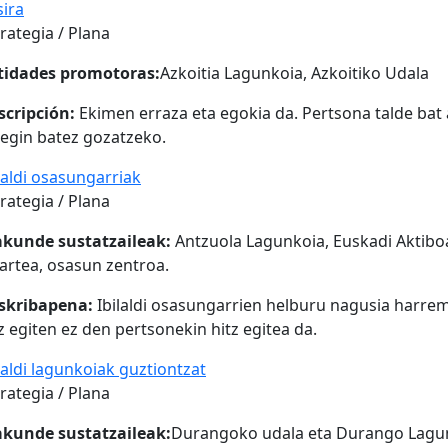
sira
rategia / Plana
tidades promotoras:
Azkoitia Lagunkoia, Azkoitiko Udala
scripción:
Ekimen erraza eta egokia da. Pertsona talde bat 
segin batez gozatzeko.
laldi osasungarriak
rategia / Plana
akunde sustatzaileak:
Antzuola Lagunkoia, Euskadi Aktiboa
kartea, osasun zentroa.
skribapena:
Ibilaldi osasungarrien helburu nagusia harre
z egiten ez den pertsonekin hitz egitea da.
laldi lagunkoiak guztiontzat
rategia / Plana
akunde sustatzaileak:
Durangoko udala eta Durango Lagu