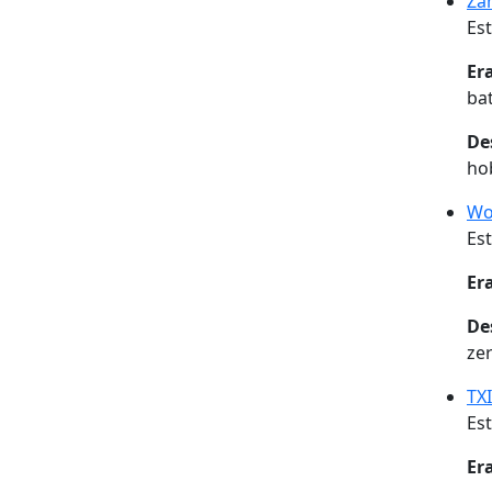
Zah
Est
Er
ba
De
ho
Wo
Est
Er
De
zer
TX
Est
Er