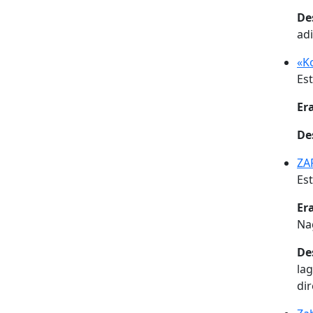
De
ad
«K
Est
Er
De
ZA
Est
Er
Na
De
la
di