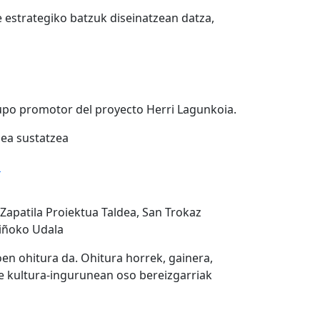
e estrategiko batzuk diseinatzean datza,
upo promotor del proyecto Herri Lagunkoia.
zea sustatzea
a
Zapatila Proiektua Taldea, San Trokaz
diñoko Udala
en ohitura da. Ohitura horrek, gainera,
 kultura-ingurunean oso bereizgarriak