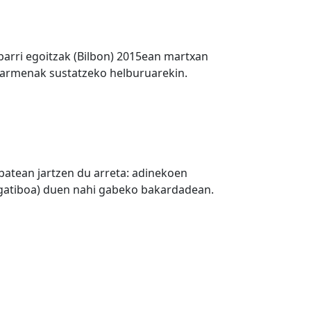
barri egoitzak (Bilbon) 2015ean martxan
abarmenak sustatzeko helburuarekin.
batean jartzen du arreta: adinekoen
negatiboa) duen nahi gabeko bakardadean.