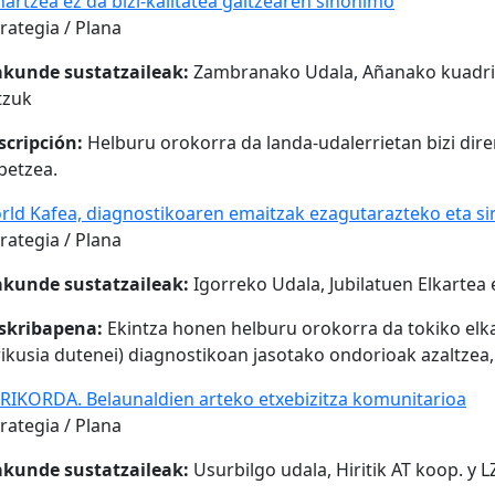
artzea ez da bizi-kalitatea galtzearen sinonimo
rategia / Plana
akunde sustatzaileak:
Zambranako Udala, Añanako kuadrilla
tzuk
scripción:
Helburu orokorra da landa-udalerrietan bizi diren
betzea.
rld Kafea, diagnostikoaren emaitzak ezagutarazteko eta si
rategia / Plana
akunde sustatzaileak:
Igorreko Udala, Jubilatuen Elkartea 
skribapena:
Ekintza honen helburu orokorra da tokiko elkar
ikusia dutenei) diagnostikoan jasotako ondorioak azaltzea,
IRIKORDA. Belaunaldien arteko etxebizitza komunitarioa
rategia / Plana
akunde sustatzaileak:
Usurbilgo udala, Hiritik AT koop. y 