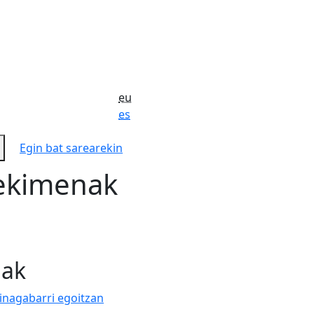
eu
es
Egin bat sarearekin
 ekimenak
nak
dinagabarri egoitzan