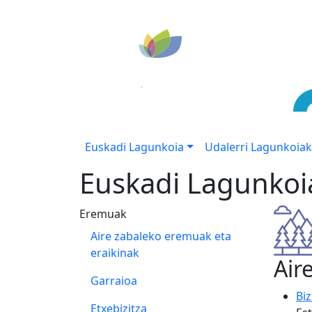
Euskadi Lagunkoia
Udalerri Lagunkoiak
Euskadi Lagunkoi
Eremuak
Aire zabaleko eremuak eta
eraikinak
Air
Garraioa
Biz
Etxebizitza