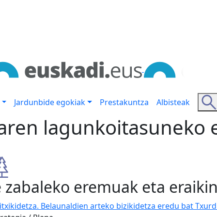
Jardunbide egokiak
Prestakuntza
Albisteak
aren lagunkoitasuneko
e zabaleko eremuak eta eraiki
itxikidetza. Belaunaldien arteko bizikidetza eredu bat Txur