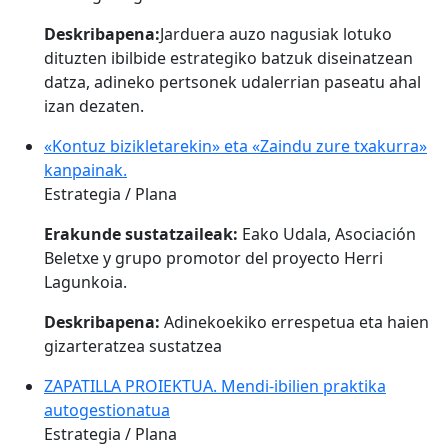
Deskribapena:
Jarduera auzo nagusiak lotuko
dituzten ibilbide estrategiko batzuk diseinatzean
datza, adineko pertsonek udalerrian paseatu ahal
izan dezaten.
«Kontuz bizikletarekin» eta «Zaindu zure txakurra»
kanpainak.
Estrategia / Plana
Erakunde sustatzaileak:
Eako Udala, Asociación
Beletxe y grupo promotor del proyecto Herri
Lagunkoia.
Deskribapena:
Adinekoekiko errespetua eta haien
gizarteratzea sustatzea
ZAPATILLA PROIEKTUA. Mendi-ibilien praktika
autogestionatua
Estrategia / Plana