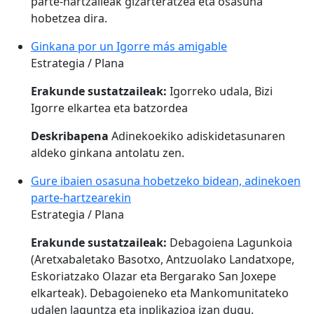
parte-hartzaileak gizarteratzea eta osasuna
hobetzea dira.
Ginkana por un Igorre más amigable
Estrategia / Plana
Erakunde sustatzaileak:
Igorreko udala, Bizi
Igorre elkartea eta batzordea
Deskribapena
Adinekoekiko adiskidetasunaren
aldeko ginkana antolatu zen.
Gure ibaien osasuna hobetzeko bidean, adinekoen
parte-hartzearekin
Estrategia / Plana
Erakunde sustatzaileak:
Debagoiena Lagunkoia
(Aretxabaletako Basotxo, Antzuolako Landatxope,
Eskoriatzako Olazar eta Bergarako San Joxepe
elkarteak). Debagoieneko eta Mankomunitateko
udalen laguntza eta inplikazioa izan dugu.