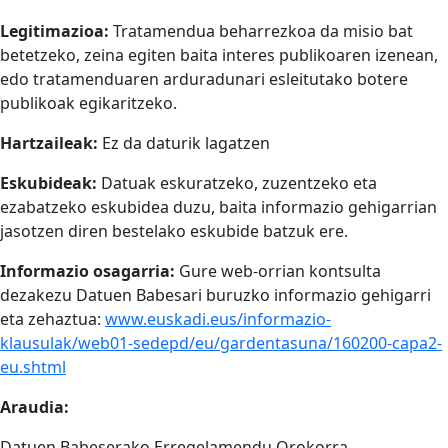
Legitimazioa:
Tratamendua beharrezkoa da misio bat
betetzeko, zeina egiten baita interes publikoaren izenean,
edo tratamenduaren arduradunari esleitutako botere
publikoak egikaritzeko.
Hartzaileak:
Ez da daturik lagatzen
Eskubideak:
Datuak eskuratzeko, zuzentzeko eta
ezabatzeko eskubidea duzu, baita informazio gehigarrian
jasotzen diren bestelako eskubide batzuk ere.
Informazio osagarria:
Gure web-orrian kontsulta
dezakezu Datuen Babesari buruzko informazio gehigarri
eta zehaztua:
www.euskadi.eus/informazio-
klausulak/web01-sedepd/eu/gardentasuna/160200-capa2-
eu.shtml
Araudia:
Datuen Babeserako Erregelamendu Orokorra