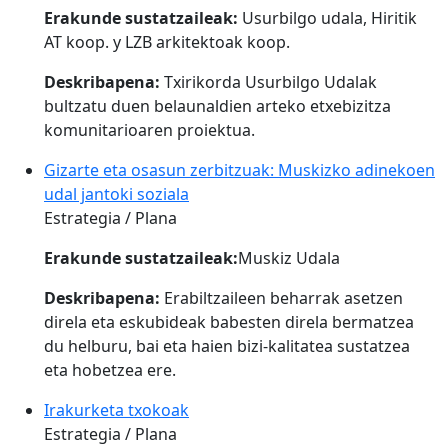
Erakunde sustatzaileak:
Usurbilgo udala, Hiritik
AT koop. y LZB arkitektoak koop.
Deskribapena:
Txirikorda Usurbilgo Udalak
bultzatu duen belaunaldien arteko etxebizitza
komunitarioaren proiektua.
Gizarte eta osasun zerbitzuak: Muskizko adinekoen
udal jantoki soziala
Estrategia / Plana
Erakunde sustatzaileak:
Muskiz Udala
Deskribapena:
Erabiltzaileen beharrak asetzen
direla eta eskubideak babesten direla bermatzea
du helburu, bai eta haien bizi-kalitatea sustatzea
eta hobetzea ere.
Irakurketa txokoak
Estrategia / Plana