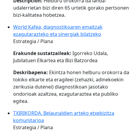
Descripción:
Helburu orokorra da landa-
udalerrietan bizi diren 65 urtetik gorako pertsonen
bizi-kalitatea hobetzea.
World Kafea, diagnostikoaren emaitzak
ezagutarazteko eta sinergiak bilatzeko
Estrategia / Plana
Erakunde sustatzaileak:
Igorreko Udala,
Jubilatuen Elkartea eta Bizi Batzordea
Deskribapena:
Ekintza honen helburu orokorra da
tokiko elkarte eta eragileei (zehazki, adinekoekin
zerikusia dutenei) diagnostikoan jasotako
ondorioak azaltzea, ezagutaraztea eta publiko
egitea.
TXIRIKORDA. Belaunaldien arteko etxebizitza
komunitarioa
Estrategia / Plana