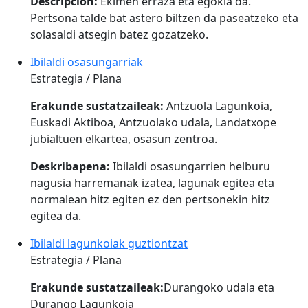
Descripción:
Ekimen erraza eta egokia da.
Pertsona talde bat astero biltzen da paseatzeko eta
solasaldi atsegin batez gozatzeko.
Ibilaldi osasungarriak
Estrategia / Plana
Erakunde sustatzaileak:
Antzuola Lagunkoia,
Euskadi Aktiboa, Antzuolako udala, Landatxope
jubialtuen elkartea, osasun zentroa.
Deskribapena:
Ibilaldi osasungarrien helburu
nagusia harremanak izatea, lagunak egitea eta
normalean hitz egiten ez den pertsonekin hitz
egitea da.
Ibilaldi lagunkoiak guztiontzat
Estrategia / Plana
Erakunde sustatzaileak:
Durangoko udala eta
Durango Lagunkoia