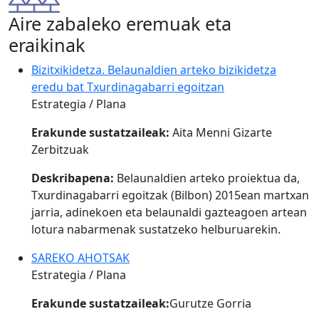
Aire zabaleko eremuak eta
eraikinak
Bizitxikidetza. Belaunaldien arteko bizikidetza
eredu bat Txurdinagabarri egoitzan
Estrategia / Plana
Erakunde sustatzaileak:
Aita Menni Gizarte
Zerbitzuak
Deskribapena:
Belaunaldien arteko proiektua da,
Txurdinagabarri egoitzak (Bilbon) 2015ean martxan
jarria, adinekoen eta belaunaldi gazteagoen artean
lotura nabarmenak sustatzeko helburuarekin.
SAREKO AHOTSAK
Estrategia / Plana
Erakunde sustatzaileak:
Gurutze Gorria