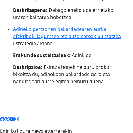
Deskribapena:
Debagoieneko udalerrietako
uraren kalitatea hobetzea .
Adineko pertsonen bakardadearen aurka
afektiboki laguntzea eta auzo-sareak bultzatzea
Estrategia / Plana
Erakunde sustaitzaleak:
Adinkide
Deskripzioa:
Ekintza honek helburu orokor
bikoitza du, adinekoen bakardade gero eta
handiagoari aurre egitea helburu duena.
Egin bat gure newsletterrarekin