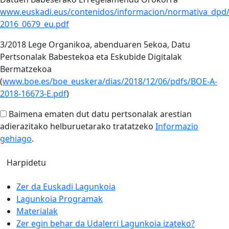
www.euskadi.eus/contenidos/informacion/normativa_dpd
2016_0679_eu.pdf
3/2018 Lege Organikoa, abenduaren 5ekoa, Datu
Pertsonalak Babestekoa eta Eskubide Digitalak
Bermatzekoa
(
www.boe.es/boe_euskera/dias/2018/12/06/pdfs/BOE-A-
2018-16673-E.pdf
)
Baimena ematen dut datu pertsonalak arestian
adierazitako helburuetarako tratatzeko
Informazio
gehiago
.
Zer da Euskadi Lagunkoia
Lagunkoia Programak
Materialak
Zer egin behar da Udalerri Lagunkoia izateko?