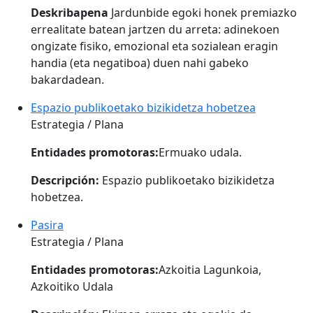
Deskribapena
Jardunbide egoki honek premiazko
errealitate batean jartzen du arreta: adinekoen
ongizate fisiko, emozional eta sozialean eragin
handia (eta negatiboa) duen nahi gabeko
bakardadean.
Espazio publikoetako bizikidetza hobetzea
Estrategia / Plana
Entidades promotoras:
Ermuako udala.
Descripción:
Espazio publikoetako bizikidetza
hobetzea.
Pasira
Estrategia / Plana
Entidades promotoras:
Azkoitia Lagunkoia,
Azkoitiko Udala