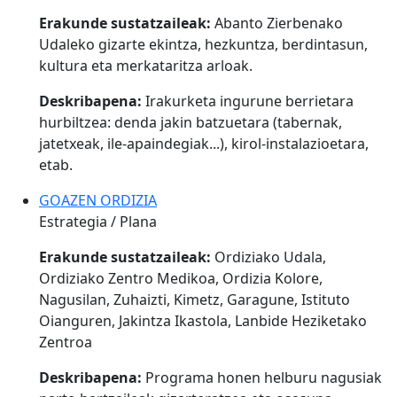
Erakunde sustatzaileak:
Abanto Zierbenako
Udaleko gizarte ekintza, hezkuntza, berdintasun,
kultura eta merkataritza arloak.
Deskribapena:
Irakurketa ingurune berrietara
hurbiltzea: denda jakin batzuetara (tabernak,
jatetxeak, ile-apaindegiak...), kirol-instalazioetara,
etab.
GOAZEN ORDIZIA
Estrategia / Plana
Erakunde sustatzaileak:
Ordiziako Udala,
Ordiziako Zentro Medikoa, Ordizia Kolore,
Nagusilan, Zuhaizti, Kimetz, Garagune, Istituto
Oianguren, Jakintza Ikastola, Lanbide Heziketako
Zentroa
Deskribapena:
Programa honen helburu nagusiak