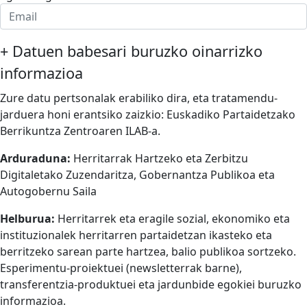
+
Datuen babesari buruzko oinarrizko
informazioa
Zure datu pertsonalak erabiliko dira, eta tratamendu-
jarduera honi erantsiko zaizkio: Euskadiko Partaidetzako
Berrikuntza Zentroaren ILAB-a.
Arduraduna:
Herritarrak Hartzeko eta Zerbitzu
Digitaletako Zuzendaritza, Gobernantza Publikoa eta
Autogobernu Saila
Helburua:
Herritarrek eta eragile sozial, ekonomiko eta
instituzionalek herritarren partaidetzan ikasteko eta
berritzeko sarean parte hartzea, balio publikoa sortzeko.
Esperimentu-proiektuei (newsletterrak barne),
transferentzia-produktuei eta jardunbide egokiei buruzko
informazioa.