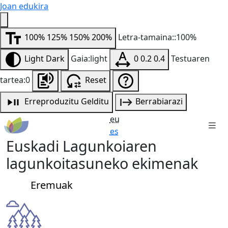
Joan edukira
100%
125%
150%
200%
Letra-tamaina::100%
Light
Dark
Gaia:light
0
0.2
0.4
Testuaren
tartea:0
Reset
Erreproduzitu
Gelditu
Berrabiarazi
eu
es
Euskadi Lagunkoiaren
lagunkoitasuneko ekimenak
Eremuak