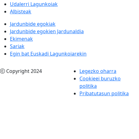
Udalerri Lagunkoiak
Albisteak
Jardunbide egokiak
Jardunbide egokien Jardunaldia
Ekimenak
Sariak
Egin bat Euskadi Lagunkoiarekin
Copyright 2024
Legezko oharra
Cookieei buruzko
politika
Pribatutasun politika