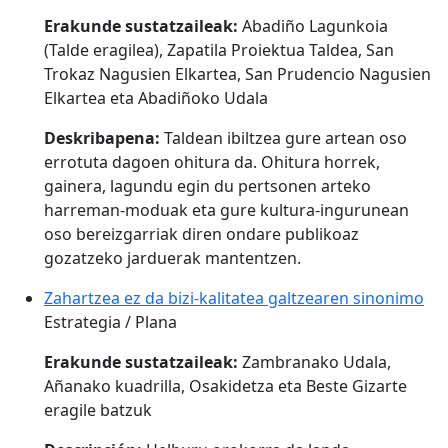
Erakunde sustatzaileak:
Abadiño Lagunkoia
(Talde eragilea), Zapatila Proiektua Taldea, San
Trokaz Nagusien Elkartea, San Prudencio Nagusien
Elkartea eta Abadiñoko Udala
Deskribapena:
Taldean ibiltzea gure artean oso
errotuta dagoen ohitura da. Ohitura horrek,
gainera, lagundu egin du pertsonen arteko
harreman-moduak eta gure kultura-ingurunean
oso bereizgarriak diren ondare publikoaz
gozatzeko jarduerak mantentzen.
Zahartzea ez da bizi-kalitatea galtzearen sinonimo
Estrategia / Plana
Erakunde sustatzaileak:
Zambranako Udala,
Añanako kuadrilla, Osakidetza eta Beste Gizarte
eragile batzuk