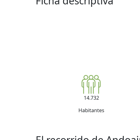
Ficha descriptiva
14.732
Habitantes
El recorrido de Andoa