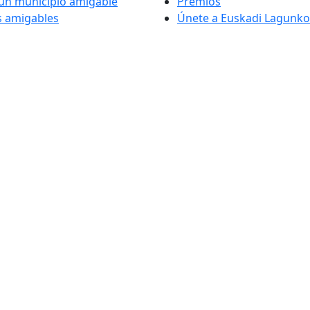
un municipio amigable
Premios
s amigables
Únete a Euskadi Lagunko