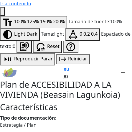
Ir a contenido
100%
125%
150%
200%
Tamaño de fuente:100%
Light
Dark
Tema:light
0
0.2
0.4
Espaciado de
texto:0
Reset
Reproducir
Parar
Reiniciar
eu
es
Plan de ACCESIBILIDAD A LA
VIVIENDA (Beasain Lagunkoia)
Características
Tipo de documentación:
Estrategia / Plan