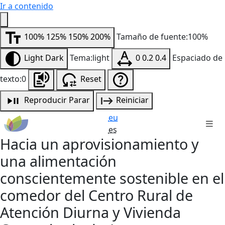
Ir a contenido
100%
125%
150%
200%
Tamaño de fuente:100%
Light
Dark
Tema:light
0
0.2
0.4
Espaciado de
texto:0
Reset
Reproducir
Parar
Reiniciar
eu
es
Hacia un aprovisionamiento y
una alimentación
conscientemente sostenible en el
comedor del Centro Rural de
Atención Diurna y Vivienda