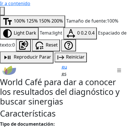
Ir a contenido
100%
125%
150%
200%
Tamaño de fuente:100%
Light
Dark
Tema:light
0
0.2
0.4
Espaciado de
texto:0
Reset
Reproducir
Parar
Reiniciar
eu
es
World Café para dar a conocer
los resultados del diagnóstico y
buscar sinergias
Características
Tipo de documentación: