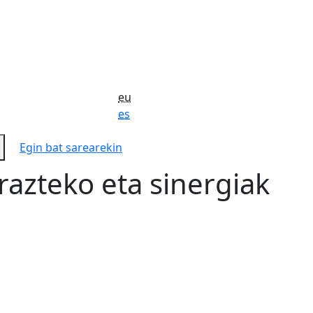
eu
es
Egin bat sarearekin
azteko eta sinergiak