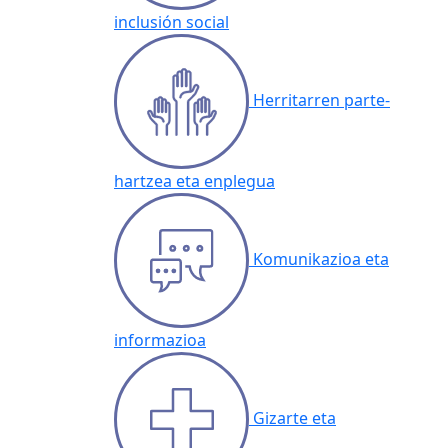
inclusión social
Herritarren parte-
hartzea eta enplegua
Komunikazioa eta
informazioa
Gizarte eta