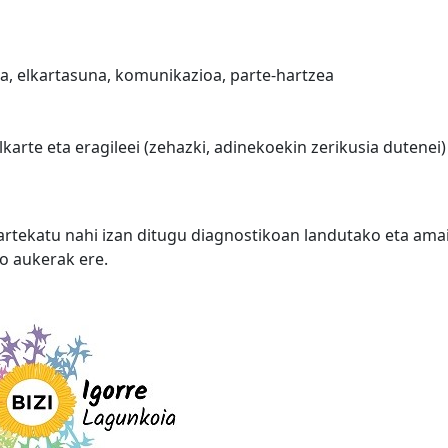
a, elkartasuna, komunikazioa, parte-hartzea
karte eta eragileei (zehazki, adinekoekin zerikusia dutenei
partekatu nahi izan ditugu diagnostikoan landutako eta amai
o aukerak ere.