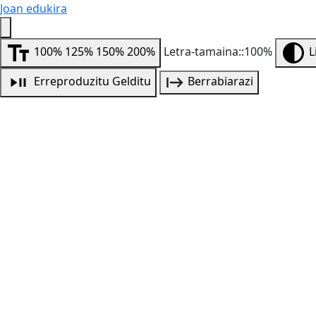
Joan edukira
100%
125%
150%
200%
Letra-tamaina::100%
L
Erreproduzitu
Gelditu
Berrabiarazi