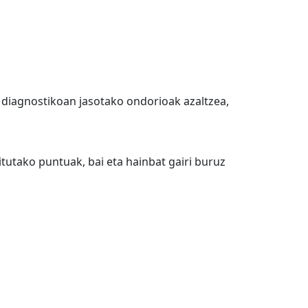
) diagnostikoan jasotako ondorioak azaltzea,
tutako puntuak, bai eta hainbat gairi buruz