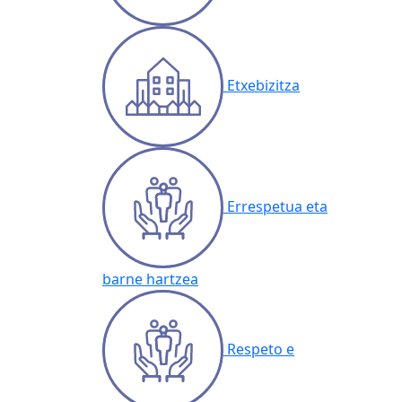
Etxebizitza
Errespetua eta
barne hartzea
Respeto e