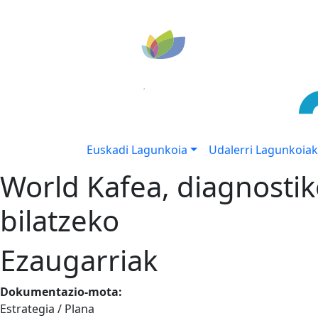
Euskadi Lagunkoia
Udalerri Lagunkoiak
World Kafea, diagnostik
bilatzeko
Ezaugarriak
Dokumentazio-mota:
Estrategia / Plana