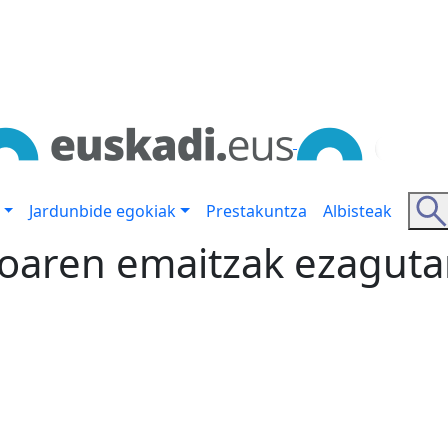
Jardunbide egokiak
Prestakuntza
Albisteak
oaren emaitzak ezagutar