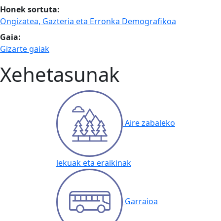
Honek sortuta:
Ongizatea, Gazteria eta Erronka Demografikoa
Gaia:
Gizarte gaiak
Xehetasunak
Aire zabaleko
lekuak eta eraikinak
Garraioa