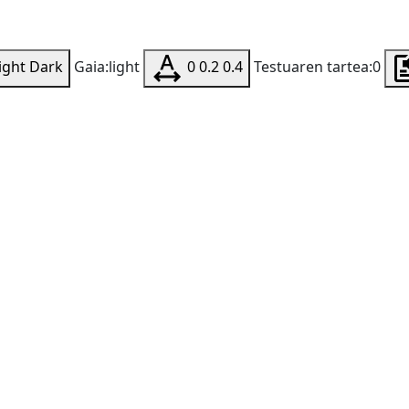
ight
Dark
Gaia:light
0
0.2
0.4
Testuaren tartea:0