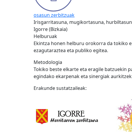
osasun zerbitzuak
Irisgarritasuna, mugikortasuna, hurbiltasun
Igorre (Bizkaia)
Helburuak
Ekintza honen helburu orokorra da tokiko el
ezagutaraztea eta publiko egitea.
Metodologia
Tokiko beste elkarte eta eragile batzuekin 
egindako ekarpenak eta sinergiak aurkitzek
Erakunde sustatzaileak: