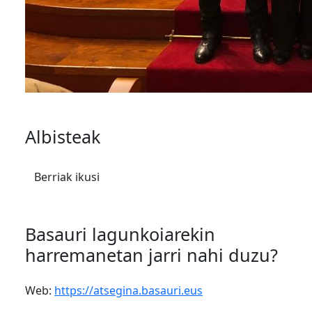
Albisteak
Berriak ikusi
Basauri lagunkoiarekin
harremanetan jarri nahi duzu?
Web:
https://atsegina.basauri.eus