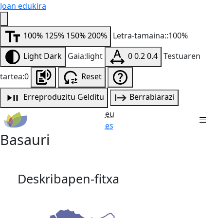
Joan edukira
100%
125%
150%
200%
Letra-tamaina::100%
Light
Dark
Gaia:light
0
0.2
0.4
Testuaren
tartea:0
Reset
Erreproduzitu
Gelditu
Berrabiarazi
eu
es
Basauri
Deskribapen-fitxa