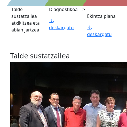
Talde
Diagnostikoa
>
sustatzailea
Ekintza plana
atxikitzea eta
deskargatu
abian jartzea
deskargatu
Talde sustatzailea