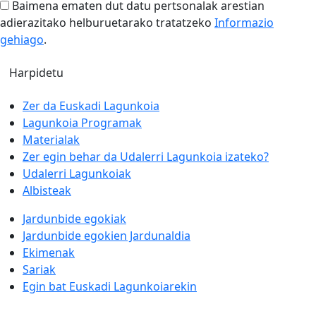
Baimena ematen dut datu pertsonalak arestian
adierazitako helburuetarako tratatzeko
Informazio
gehiago
.
Zer da Euskadi Lagunkoia
Lagunkoia Programak
Materialak
Zer egin behar da Udalerri Lagunkoia izateko?
Udalerri Lagunkoiak
Albisteak
Jardunbide egokiak
Jardunbide egokien Jardunaldia
Ekimenak
Sariak
Egin bat Euskadi Lagunkoiarekin