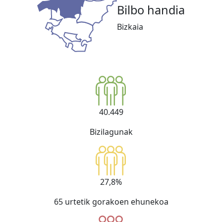
Bilbo handia
Bizkaia
40.449
Bizilagunak
27,8%
65 urtetik gorakoen ehunekoa