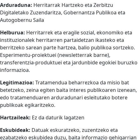
Arduraduna:
Herritarrak Hartzeko eta Zerbitzu
Digitaletako Zuzendaritza, Gobernantza Publikoa eta
Autogobernu Saila
Helburua:
Herritarrek eta eragile sozial, ekonomiko eta
instituzionalek herritarren partaidetzan ikasteko eta
berritzeko sarean parte hartzea, balio publikoa sortzeko.
Esperimentu-proiektuei (newsletterrak barne),
transferentzia-produktuei eta jardunbide egokiei buruzko
informazioa.
Legitimazioa:
Tratamendua beharrezkoa da misio bat
betetzeko, zeina egiten baita interes publikoaren izenean,
edo tratamenduaren arduradunari esleitutako botere
publikoak egikaritzeko.
Hartzaileak:
Ez da daturik lagatzen
Eskubideak:
Datuak eskuratzeko, zuzentzeko eta
ezabatzeko eskubidea duzu, baita informazio gehigarrian