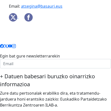
Email:
atsegina@basauri.eus
Egin bat gure newsletterrarekin
+
Datuen babesari buruzko oinarrizko
informazioa
Zure datu pertsonalak erabiliko dira, eta tratamendu-
jarduera honi erantsiko zaizkio: Euskadiko Partaidetzako
Berrikuntza Zentroaren ILAB-a.