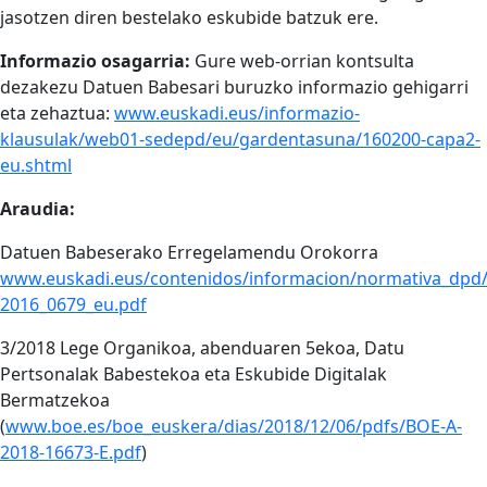
jasotzen diren bestelako eskubide batzuk ere.
Informazio osagarria:
Gure web-orrian kontsulta
dezakezu Datuen Babesari buruzko informazio gehigarri
eta zehaztua:
www.euskadi.eus/informazio-
klausulak/web01-sedepd/eu/gardentasuna/160200-capa2-
eu.shtml
Araudia:
Datuen Babeserako Erregelamendu Orokorra
www.euskadi.eus/contenidos/informacion/normativa_dpd
2016_0679_eu.pdf
3/2018 Lege Organikoa, abenduaren 5ekoa, Datu
Pertsonalak Babestekoa eta Eskubide Digitalak
Bermatzekoa
(
www.boe.es/boe_euskera/dias/2018/12/06/pdfs/BOE-A-
2018-16673-E.pdf
)