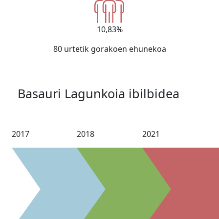
10,83%
80 urtetik gorakoen ehunekoa
Basauri Lagunkoia ibilbidea
2017
2018
2021