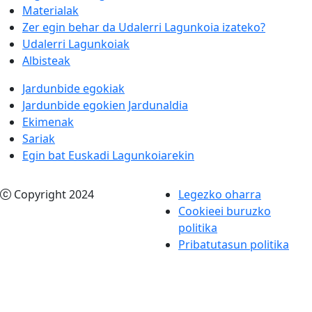
Materialak
Zer egin behar da Udalerri Lagunkoia izateko?
Udalerri Lagunkoiak
Albisteak
Jardunbide egokiak
Jardunbide egokien Jardunaldia
Ekimenak
Sariak
Egin bat Euskadi Lagunkoiarekin
Copyright 2024
Legezko oharra
Cookieei buruzko
politika
Pribatutasun politika