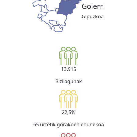
Goierri
Gipuzkoa
13.915
Bizilagunak
22,5%
65 urtetik gorakoen ehunekoa