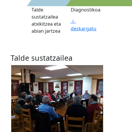
Talde
Diagnostikoa
sustatzailea
atxikitzea eta
deskargatu
abian jartzea
Talde sustatzailea