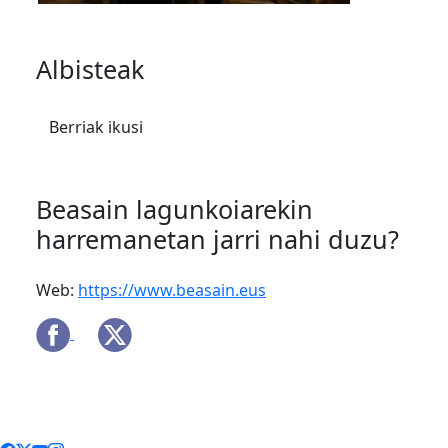
Albisteak
Berriak ikusi
Beasain lagunkoiarekin
harremanetan jarri nahi duzu?
Web:
https://www.beasain.eus