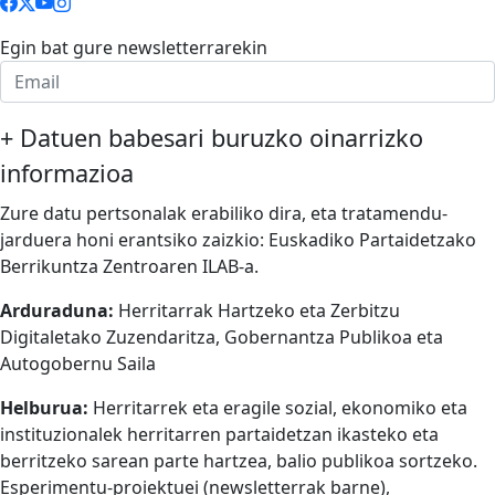
Egin bat gure newsletterrarekin
+
Datuen babesari buruzko oinarrizko
informazioa
Zure datu pertsonalak erabiliko dira, eta tratamendu-
jarduera honi erantsiko zaizkio: Euskadiko Partaidetzako
Berrikuntza Zentroaren ILAB-a.
Arduraduna:
Herritarrak Hartzeko eta Zerbitzu
Digitaletako Zuzendaritza, Gobernantza Publikoa eta
Autogobernu Saila
Helburua:
Herritarrek eta eragile sozial, ekonomiko eta
instituzionalek herritarren partaidetzan ikasteko eta
berritzeko sarean parte hartzea, balio publikoa sortzeko.
Esperimentu-proiektuei (newsletterrak barne),