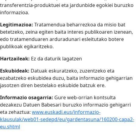
transferentzia-produktuei eta jardunbide egokiei buruzko
informazioa.
Legitimazioa:
Tratamendua beharrezkoa da misio bat
betetzeko, zeina egiten baita interes publikoaren izenean,
edo tratamenduaren arduradunari esleitutako botere
publikoak egikaritzeko.
Hartzaileak:
Ez da daturik lagatzen
Eskubideak:
Datuak eskuratzeko, zuzentzeko eta
ezabatzeko eskubidea duzu, baita informazio gehigarrian
jasotzen diren bestelako eskubide batzuk ere.
Informazio osagarria:
Gure web-orrian kontsulta
dezakezu Datuen Babesari buruzko informazio gehigarri
eta zehaztua:
www.euskadi.eus/informazio-
klausulak/web01-sedepd/eu/gardentasuna/160200-capa2-
eu.shtml