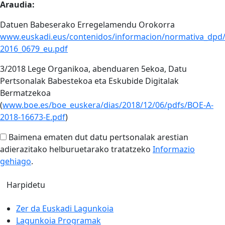
Araudia:
Datuen Babeserako Erregelamendu Orokorra
www.euskadi.eus/contenidos/informacion/normativa_dpd
2016_0679_eu.pdf
3/2018 Lege Organikoa, abenduaren 5ekoa, Datu
Pertsonalak Babestekoa eta Eskubide Digitalak
Bermatzekoa
(
www.boe.es/boe_euskera/dias/2018/12/06/pdfs/BOE-A-
2018-16673-E.pdf
)
Baimena ematen dut datu pertsonalak arestian
adierazitako helburuetarako tratatzeko
Informazio
gehiago
.
Zer da Euskadi Lagunkoia
Lagunkoia Programak