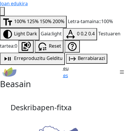
Joan edukira
100%
125%
150%
200%
Letra-tamaina::100%
Light
Dark
Gaia:light
0
0.2
0.4
Testuaren
tartea:0
Reset
Erreproduzitu
Gelditu
Berrabiarazi
eu
es
Beasain
Deskribapen-fitxa