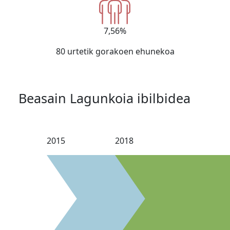
7,56%
80 urtetik gorakoen ehunekoa
Beasain Lagunkoia ibilbidea
2015
2018