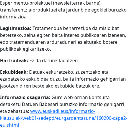
Esperimentu-proiektuei (newsletterrak barne),
transferentzia-produktuei eta jardunbide egokiei buruzko
informazioa.
Legitimazioa:
Tratamendua beharrezkoa da misio bat
betetzeko, zeina egiten baita interes publikoaren izenean,
edo tratamenduaren arduradunari esleitutako botere
publikoak egikaritzeko.
Hartzaileak:
Ez da daturik lagatzen
Eskubideak:
Datuak eskuratzeko, zuzentzeko eta
ezabatzeko eskubidea duzu, baita informazio gehigarrian
jasotzen diren bestelako eskubide batzuk ere.
Informazio osagarria:
Gure web-orrian kontsulta
dezakezu Datuen Babesari buruzko informazio gehigarri
eta zehaztua:
www.euskadi.eus/informazio-
klausulak/web01-sedepd/eu/gardentasuna/160200-capa2-
eu.shtml