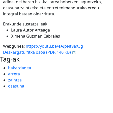
adinekoei beren bizi-kalitatea hobetzen laguntzeko,
osasuna zaintzeko eta entretenimendurako eredu
integral batean oinarrituta.
Erakunde sustatzaileak:
Laura Autor Arteaga
Ximena Guzmán Cabrales
Webgunea:
https://youtu.be/eAIpNt9aX3g
Deskargatu fitxa osoa (PDF, 146 KB)
Tag-ak
bakardadea
arreta
zaintza
osasuna