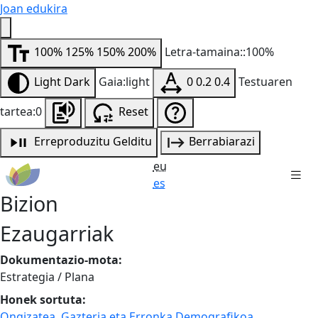
Joan edukira
100%
125%
150%
200%
Letra-tamaina::100%
Light
Dark
Gaia:light
0
0.2
0.4
Testuaren
tartea:0
Reset
Erreproduzitu
Gelditu
Berrabiarazi
eu
es
Bizion
Ezaugarriak
Dokumentazio-mota:
Estrategia / Plana
Honek sortuta:
Ongizatea, Gazteria eta Erronka Demografikoa