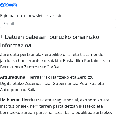
Egin bat gure newsletterrarekin
+
Datuen babesari buruzko oinarrizko
informazioa
Zure datu pertsonalak erabiliko dira, eta tratamendu-
jarduera honi erantsiko zaizkio: Euskadiko Partaidetzako
Berrikuntza Zentroaren ILAB-a.
Arduraduna:
Herritarrak Hartzeko eta Zerbitzu
Digitaletako Zuzendaritza, Gobernantza Publikoa eta
Autogobernu Saila
Helburua:
Herritarrek eta eragile sozial, ekonomiko eta
instituzionalek herritarren partaidetzan ikasteko eta
berritzeko sarean parte hartzea, balio publikoa sortzeko.