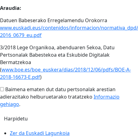
Araudia:
Datuen Babeserako Erregelamendu Orokorra
www.euskadi.eus/contenidos/informacion/normativa_dpd
2016_0679_eu.pdf
3/2018 Lege Organikoa, abenduaren 5ekoa, Datu
Pertsonalak Babestekoa eta Eskubide Digitalak
Bermatzekoa
(
www.boe.es/boe_euskera/dias/2018/12/06/pdfs/BOE-A-
2018-16673-E.pdf
)
Baimena ematen dut datu pertsonalak arestian
adierazitako helburuetarako tratatzeko
Informazio
gehiago
.
Zer da Euskadi Lagunkoia