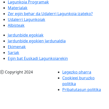
Lagunkoia Programak
Materialak
Zer egin behar da Udalerri Lagunkoia izateko?
Udalerri Lagunkoiak
Albisteak
Jardunbide egokiak
Jardunbide egokien Jardunaldia
Ekimenak
Sariak
Egin bat Euskadi Lagunkoiarekin
Copyright 2024
Legezko oharra
Cookieei buruzko
politika
Pribatutasun politika