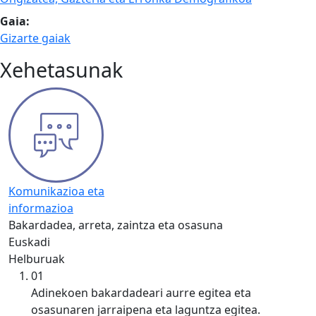
Gaia:
Gizarte gaiak
Xehetasunak
Komunikazioa eta
informazioa
Bakardadea, arreta, zaintza eta osasuna
Euskadi
Helburuak
01
Adinekoen bakardadeari aurre egitea eta
osasunaren jarraipena eta laguntza egitea.