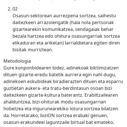
02
Osasun-sektorean aurrezpena sortzea, saihestu
daitezkeen arrazoiengatik (hala nola pertsonak
gizartearekin komunikatzea, sendagaiak behar
bezala hartzea edo ohitura osasungarriak sortzea
elikaduran eta ariketan) larrialdietara egiten diren
bisitak murriztean.
Metodologia
Gure konponbidearen bidez, adinekoak biktimizatzen
dituen gizarte-eredu batetik aurrera egin nahi dugu,
adinekoen eskubideak biradierazten dituen eta esparru
guztietan aukera- eta tratu-berdintasun osoan bizi
daitezkeen gizarte-kultura baterantz. Erabiltzailearen
ahalduntzea, bizi-ohiturak modu osasungarrian
hobetzea eta ingurunearekiko lotura sortzea bilatzen
da. Horretarako, biziON sortzea erabaki genuen,
osasun-erakundeei laguntzaile birtual bat emateko,