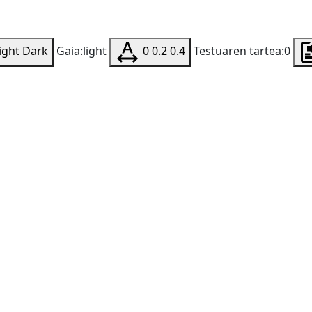
ight
Dark
Gaia:light
0
0.2
0.4
Testuaren tartea:0