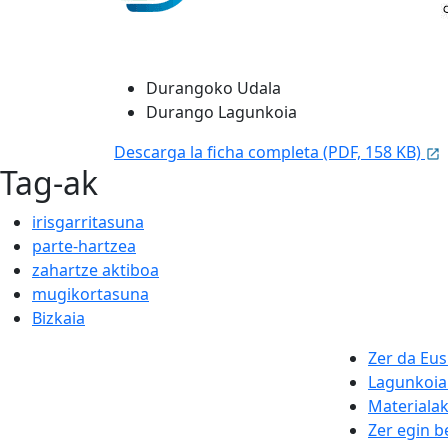
Durangoko Udala
Durango Lagunkoia
Descarga la ficha completa (PDF, 158 KB)
Tag-ak
irisgarritasuna
parte-hartzea
zahartze aktiboa
mugikortasuna
Bizkaia
Zer da Eu
Lagunkoi
Materiala
Zer egin b