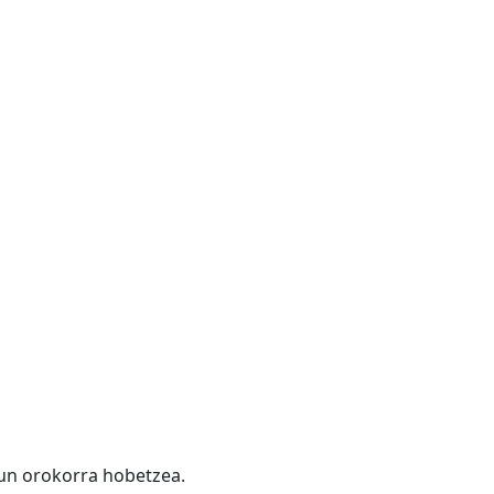
asun orokorra hobetzea.