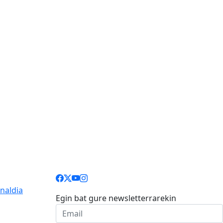
naldia
Egin bat gure newsletterrarekin