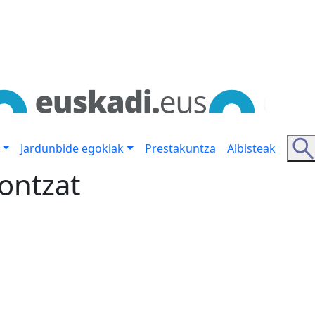
Jardunbide egokiak
Prestakuntza
Albisteak
iontzat