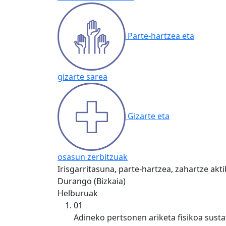
Parte-hartzea eta
gizarte sarea
Gizarte eta
osasun zerbitzuak
Irisgarritasuna, parte-hartzea, zahartze akt
Durango (Bizkaia)
Helburuak
01
Adineko pertsonen ariketa fisikoa susta