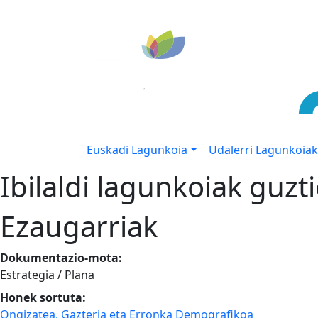
Euskadi Lagunkoia
Udalerri Lagunkoiak
Ibilaldi lagunkoiak guzt
Ezaugarriak
Dokumentazio-mota:
Estrategia / Plana
Honek sortuta:
Ongizatea, Gazteria eta Erronka Demografikoa