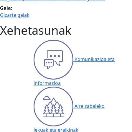
Gaia:
Gizarte gaiak
Xehetasunak
Komunikazioa eta
informazioa
Aire zabaleko
lekuak eta eraikinak