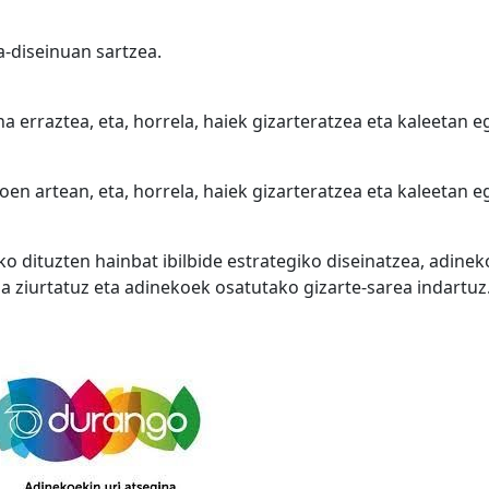
a-diseinuan sartzea.
erraztea, eta, horrela, haiek gizarteratzea eta kaleetan e
n artean, eta, horrela, haiek gizarteratzea eta kaleetan e
o dituzten hainbat ibilbide estrategiko diseinatzea, adinek
a ziurtatuz eta adinekoek osatutako gizarte-sarea indartuz