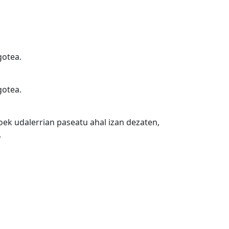
gotea.
gotea.
oek udalerrian paseatu ahal izan dezaten,
.