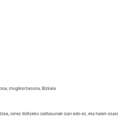
iboa, mugikortasuna, Bizkaia
tzea, oinez ibiltzeko zailtasunak izan edo ez, eta haien os