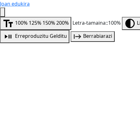
Joan edukira
100%
125%
150%
200%
Letra-tamaina::100%
L
Erreproduzitu
Gelditu
Berrabiarazi