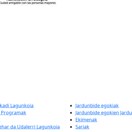
skadi Lagunkoia
Jardunbide egokiak
a Programak
Jardunbide egokien Jardu
k
Ekimenak
ehar da Udalerri Lagunkoia
Sariak