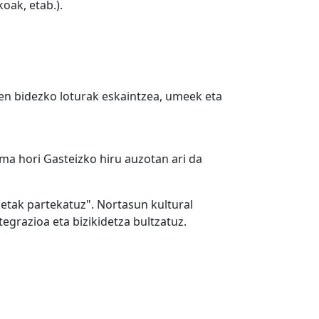
oak, etab.).
en bidezko loturak eskaintzea, umeek eta
ma hori Gasteizko hiru auzotan ari da
ketak partekatuz". Nortasun kultural
egrazioa eta bizikidetza bultzatuz.