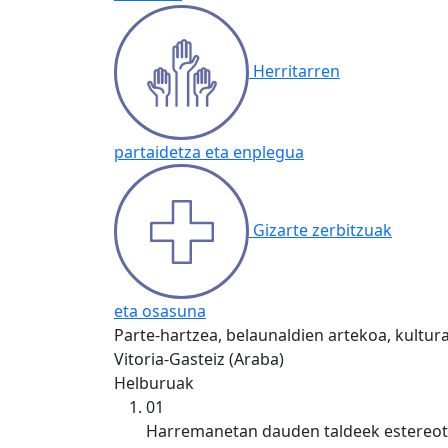
Herritarren
partaidetza eta enplegua
Gizarte zerbitzuak
eta osasuna
Parte-hartzea, belaunaldien artekoa, kultur
Vitoria-Gasteiz (Araba)
Helburuak
01
Harremanetan dauden taldeek estereotip