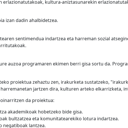
n erlazionatutakoak, kultura-aniztasunarekin erlazionatutak
 izan dadin ahalbidetzea.
tearen sentimendua indartzea eta harreman sozial atsegin
rritutakoak.
zure auzoa programaren ekimen berri gisa sortu da. Progra
teko proiektua zehaztu zen, irakurketa sustatzeko, "irakur
harremanetan jartzen dira, kulturen arteko elkarrizketa, int
inarritzen da proiektua:
aitza akademikoak hobetzeko bide gisa.
ak bultzatzea eta komunitatearekiko lotura indartzea.
 negatiboak lantzea.