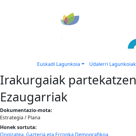
Euskadi Lagunkoia
Udalerri Lagunkoiak
Irakurgaiak partekatze
Ezaugarriak
Dokumentazio-mota:
Estrategia / Plana
Honek sortuta:
Ongizatea, Gazteria eta Erronka Demografikoa