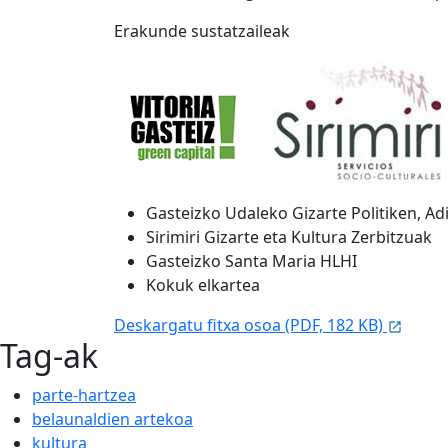
Erakunde sustatzaileak
Gasteizko Udaleko Gizarte Politiken, Ad
Sirimiri Gizarte eta Kultura Zerbitzuak
Gasteizko Santa Maria HLHI
Kokuk elkartea
Deskargatu fitxa osoa (PDF, 182 KB)
Tag-ak
parte-hartzea
belaunaldien artekoa
kultura