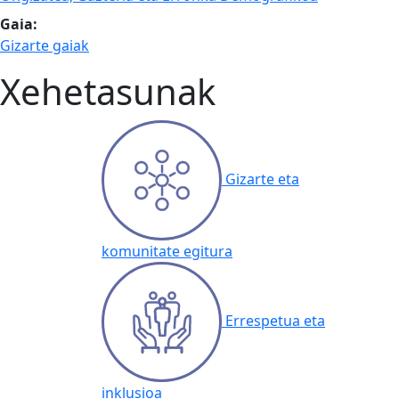
Gaia:
Gizarte gaiak
Xehetasunak
Gizarte eta
komunitate egitura
Errespetua eta
inklusioa