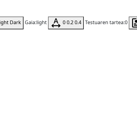
ight
Dark
Gaia:light
0
0.2
0.4
Testuaren tartea:0