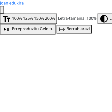
Joan edukira
100%
125%
150%
200%
Letra-tamaina::100%
L
Erreproduzitu
Gelditu
Berrabiarazi