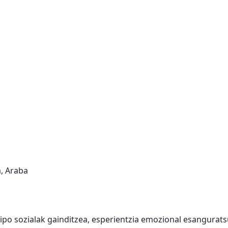
a, Araba
o sozialak gainditzea, esperientzia emozional esangurats