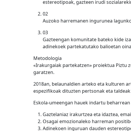
estereotipoak, gazteen irudi sozialareki
02
Auzoko harremanen ingurunea lagunkoia
03
Gazteengan komunitate bateko kide iza
adinekoek partekatutako balioetan oina
Metodologia
«Irakurgaiak partekatzen» proiektua Piztu 
garatzen.
2018an, belaunaldien arteko eta kulturen ar
espezifikoak dituzten pertsonak eta taldeak 
Eskola-umeengan hauek indartu beharrean o
Gaztelaniaz irakurtzea eta idaztea, em
Osagai emozionaleko harreman positibo
Adinekoen inguruan dauden estereotipo