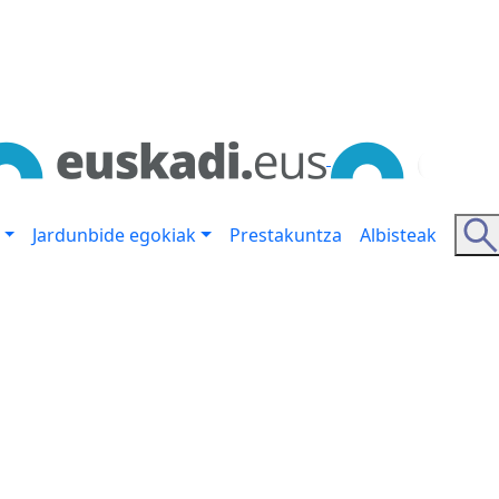
Jardunbide egokiak
Prestakuntza
Albisteak
n