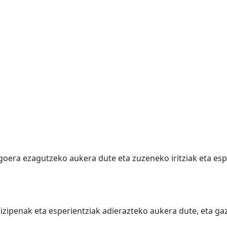
egoera ezagutzeko aukera dute eta zuzeneko iritziak eta e
izipenak eta esperientziak adierazteko aukera dute, eta ga