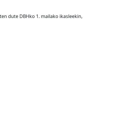
en dute DBHko 1. mailako ikasleekin,