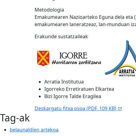
Metodologia
Emakumearen Nazioarteko Eguna dela eta (m
emakumearen laneratzeaz, lan-munduan iz
Erakunde sustatzaileak
Arratia Institutua
Igorreko Erretiratuen Elkartea
Bizi Igorre Talde Eragilea
Deskargatu fitxa osoa (PDF, 109 KB)
Tag-ak
belaunaldien artekoa