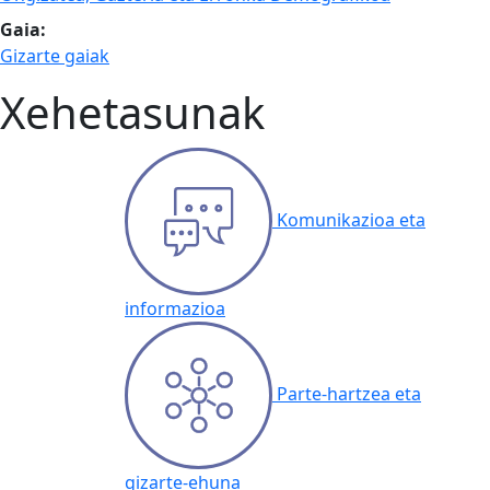
Gaia:
Gizarte gaiak
Xehetasunak
Komunikazioa eta
informazioa
Parte-hartzea eta
gizarte-ehuna