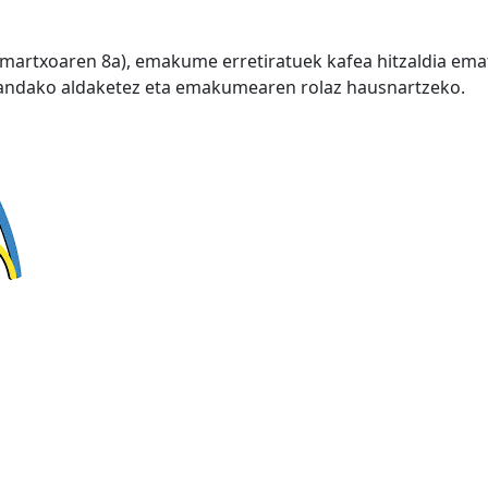
artxoaren 8a), emakume erretiratuek kafea hitzaldia emat
andako aldaketez eta emakumearen rolaz hausnartzeko.