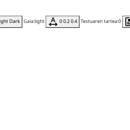
ight
Dark
Gaia:light
0
0.2
0.4
Testuaren tartea:0