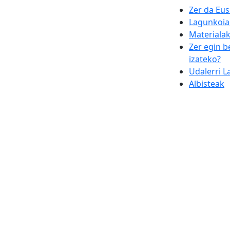
Zer da Eu
Lagunkoi
Materiala
Zer egin b
izateko?
Udalerri 
Albisteak