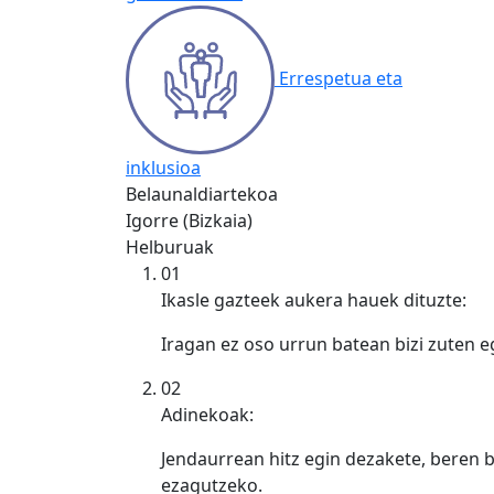
Errespetua eta
inklusioa
Belaunaldiartekoa
Igorre (Bizkaia)
Helburuak
01
Ikasle gazteek aukera hauek dituzte:
Iragan ez oso urrun batean bizi zuten 
02
Adinekoak:
Jendaurrean hitz egin dezakete, beren b
ezagutzeko.