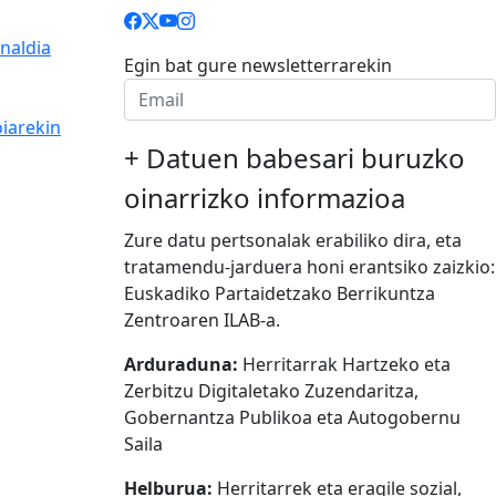
naldia
Egin bat gure newsletterrarekin
iarekin
+
Datuen babesari buruzko
oinarrizko informazioa
Zure datu pertsonalak erabiliko dira, eta
tratamendu-jarduera honi erantsiko zaizkio:
Euskadiko Partaidetzako Berrikuntza
Zentroaren ILAB-a.
Arduraduna:
Herritarrak Hartzeko eta
Zerbitzu Digitaletako Zuzendaritza,
Gobernantza Publikoa eta Autogobernu
Saila
Helburua:
Herritarrek eta eragile sozial,