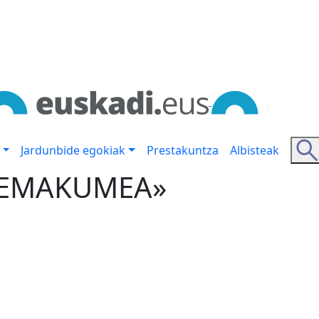
Jardunbide egokiak
Prestakuntza
Albisteak
A EMAKUMEA»