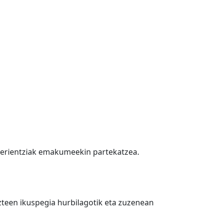
sperientziak emakumeekin partekatzea.
zteen ikuspegia hurbilagotik eta zuzenean