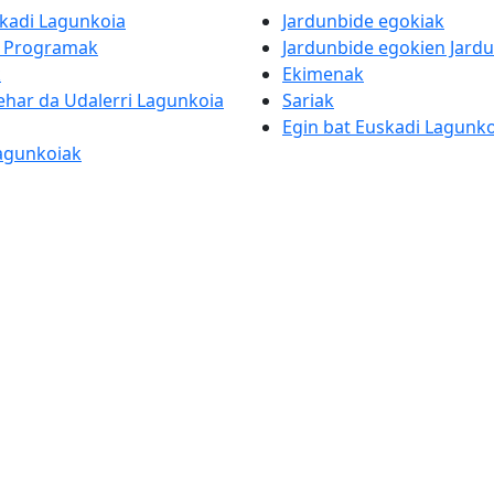
skadi Lagunkoia
Jardunbide egokiak
a Programak
Jardunbide egokien Jardu
k
Ekimenak
ehar da Udalerri Lagunkoia
Sariak
Egin bat Euskadi Lagunko
Lagunkoiak