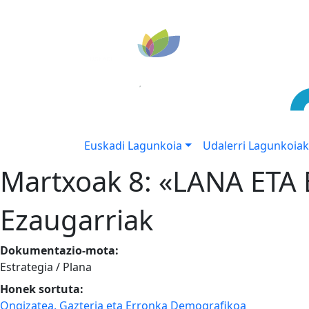
Euskadi Lagunkoia
Udalerri Lagunkoiak
Martxoak 8: «LANA ET
Ezaugarriak
Dokumentazio-mota:
Estrategia / Plana
Honek sortuta:
Ongizatea, Gazteria eta Erronka Demografikoa