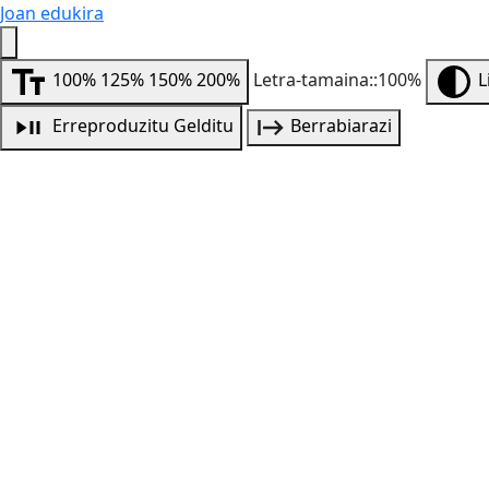
Joan edukira
100%
125%
150%
200%
Letra-tamaina::100%
L
Erreproduzitu
Gelditu
Berrabiarazi