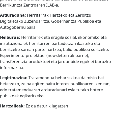
Berrikuntza Zentroaren ILAB-a.
Arduraduna:
Herritarrak Hartzeko eta Zerbitzu
Digitaletako Zuzendaritza, Gobernantza Publikoa eta
Autogobernu Saila
Helburua:
Herritarrek eta eragile sozial, ekonomiko eta
instituzionalek herritarren partaidetzan ikasteko eta
berritzeko sarean parte hartzea, balio publikoa sortzeko.
Esperimentu-proiektuei (newsletterrak barne),
transferentzia-produktuei eta jardunbide egokiei buruzko
informazioa.
Legitimazioa:
Tratamendua beharrezkoa da misio bat
betetzeko, zeina egiten baita interes publikoaren izenean,
edo tratamenduaren arduradunari esleitutako botere
publikoak egikaritzeko.
Hartzaileak:
Ez da daturik lagatzen