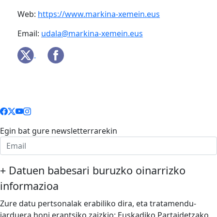
Web:
https://www.markina-xemein.eus
Email:
udala@markina-xemein.eus
Egin bat gure newsletterrarekin
+
Datuen babesari buruzko oinarrizko
informazioa
Zure datu pertsonalak erabiliko dira, eta tratamendu-
jarduera honi erantsiko zaizkio: Euskadiko Partaidetzako