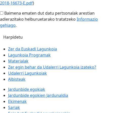
2018-16673-E.pdf
)
Baimena ematen dut datu pertsonalak arestian
adierazitako helburuetarako tratatzeko
Informazio
gehiago
.
Zer da Euskadi Lagunkoia
Lagunkoia Programak
Materialak
Zer egin behar da Udalerri Lagunkoia izateko?
Udalerri Lagunkoiak
Albisteak
Jardunbide egokiak
Jardunbide egokien Jardunaldia
Ekimenak
Sariak