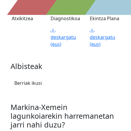
Atxikitzea
Diagnostikoa
Ekintza Plana
deskargatu
deskargatu
(eus)
(eus)
Albisteak
Berriak ikusi
Markina-Xemein
lagunkoiarekin harremanetan
jarri nahi duzu?