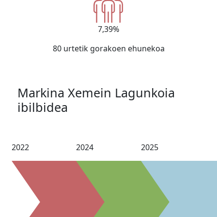
7,39%
80 urtetik gorakoen ehunekoa
Markina Xemein Lagunkoia
ibilbidea
2022
2024
2025