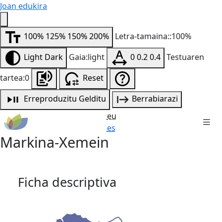
Joan edukira
100%
125%
150%
200%
Letra-tamaina::100%
Light
Dark
Gaia:light
0
0.2
0.4
Testuaren
tartea:0
Reset
Erreproduzitu
Gelditu
Berrabiarazi
eu
es
Markina-Xemein
Ficha descriptiva