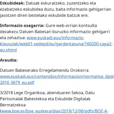
Eskubideak:
Datuak eskuratzeko, zuzentzeko eta
ezabatzeko eskubidea duzu, baita informazio gehigarrian
jasotzen diren bestelako eskubide batzuk ere.
Informazio osagarria:
Gure web-orrian kontsulta
dezakezu Datuen Babesari buruzko informazio gehigarri
eta zehaztua:
www.euskadi.eus/informazio-
klausulak/web01-sedepd/eu/gardentasuna/160200-capa2-
eu.shtml
Araudia:
Datuen Babeserako Erregelamendu Orokorra
www.euskadi.eus/contenidos/informacion/normativa_dpd
2016_0679_eu.pdf
3/2018 Lege Organikoa, abenduaren 5ekoa, Datu
Pertsonalak Babestekoa eta Eskubide Digitalak
Bermatzekoa
(
www.boe.es/boe_euskera/dias/2018/12/06/pdfs/BOE-A-