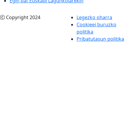
Egin bat Euskadi Lagunkoiarekin
Copyright 2024
Legezko oharra
Cookieei buruzko
politika
Pribatutasun politika