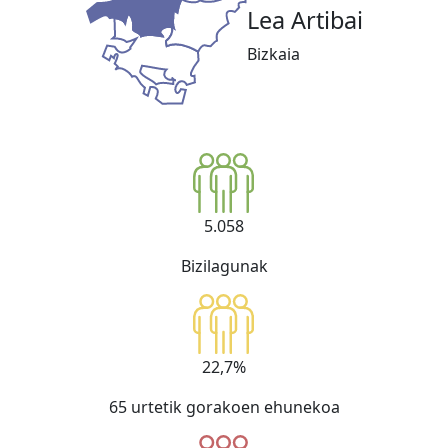
Lea Artibai
Bizkaia
5.058
Bizilagunak
22,7%
65 urtetik gorakoen ehunekoa