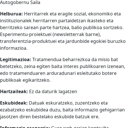
Autogobernu Saila
Helburua:
Herritarrek eta eragile sozial, ekonomiko eta
instituzionalek herritarren partaidetzan ikasteko eta
berritzeko sarean parte hartzea, balio publikoa sortzeko.
Esperimentu-proiektuei (newsletterrak barne),
transferentzia-produktuei eta jardunbide egokiei buruzko
informazioa.
Legitimazioa:
Tratamendua beharrezkoa da misio bat
betetzeko, zeina egiten baita interes publikoaren izenean,
edo tratamenduaren arduradunari esleitutako botere
publikoak egikaritzeko.
Hartzaileak:
Ez da daturik lagatzen
Eskubideak:
Datuak eskuratzeko, zuzentzeko eta
ezabatzeko eskubidea duzu, baita informazio gehigarrian
jasotzen diren bestelako eskubide batzuk ere.