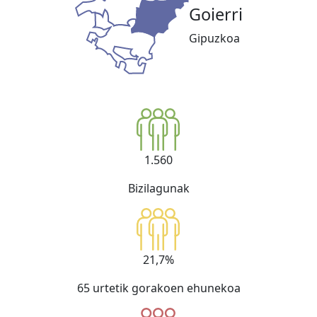
Goierri
Gipuzkoa
1.560
Bizilagunak
21,7%
65 urtetik gorakoen ehunekoa