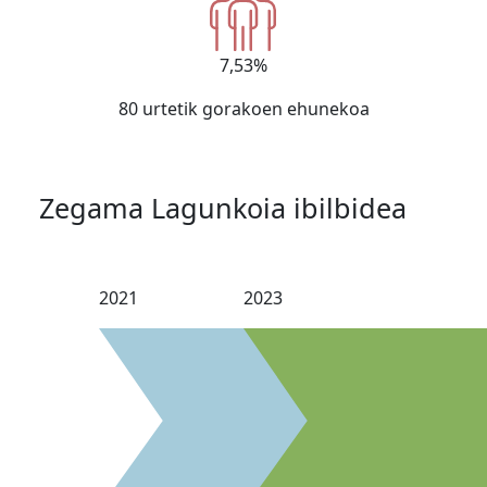
7,53%
80 urtetik gorakoen ehunekoa
Zegama Lagunkoia ibilbidea
2021
2023