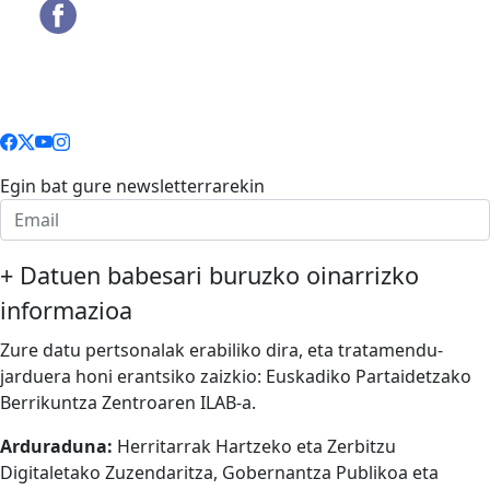
Egin bat gure newsletterrarekin
+
Datuen babesari buruzko oinarrizko
informazioa
Zure datu pertsonalak erabiliko dira, eta tratamendu-
jarduera honi erantsiko zaizkio: Euskadiko Partaidetzako
Berrikuntza Zentroaren ILAB-a.
Arduraduna:
Herritarrak Hartzeko eta Zerbitzu
Digitaletako Zuzendaritza, Gobernantza Publikoa eta