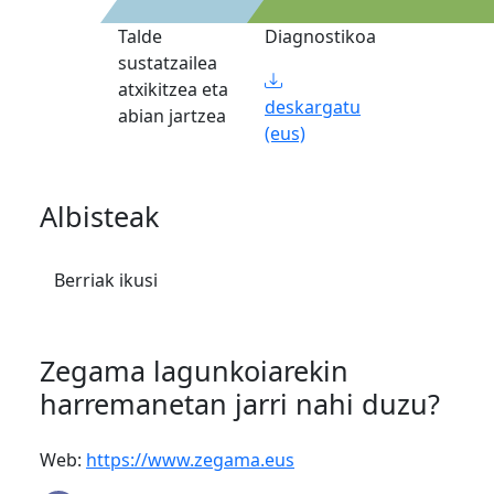
Talde
Diagnostikoa
sustatzailea
atxikitzea eta
deskargatu
abian jartzea
(eus)
Albisteak
Berriak ikusi
Zegama lagunkoiarekin
harremanetan jarri nahi duzu?
Web:
https://www.zegama.eus