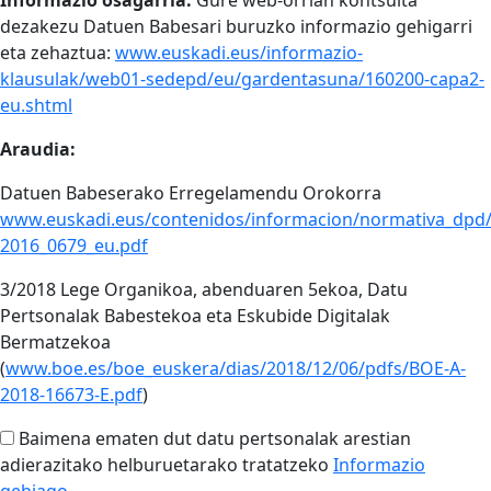
Informazio osagarria:
Gure web-orrian kontsulta
dezakezu Datuen Babesari buruzko informazio gehigarri
eta zehaztua:
www.euskadi.eus/informazio-
klausulak/web01-sedepd/eu/gardentasuna/160200-capa2-
eu.shtml
Araudia:
Datuen Babeserako Erregelamendu Orokorra
www.euskadi.eus/contenidos/informacion/normativa_dpd
2016_0679_eu.pdf
3/2018 Lege Organikoa, abenduaren 5ekoa, Datu
Pertsonalak Babestekoa eta Eskubide Digitalak
Bermatzekoa
(
www.boe.es/boe_euskera/dias/2018/12/06/pdfs/BOE-A-
2018-16673-E.pdf
)
Baimena ematen dut datu pertsonalak arestian
adierazitako helburuetarako tratatzeko
Informazio