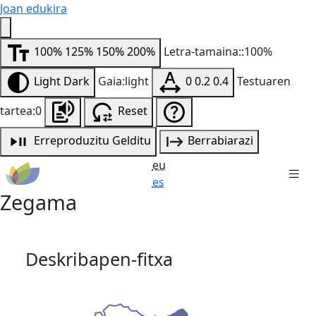
Joan edukira
100%
125%
150%
200%
Letra-tamaina::100%
Light
Dark
Gaia:light
0
0.2
0.4
Testuaren
tartea:0
Reset
Erreproduzitu
Gelditu
Berrabiarazi
eu
es
Zegama
Deskribapen-fitxa