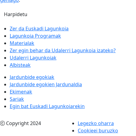
gehiago
.
Zer da Euskadi Lagunkoia
Lagunkoia Programak
Materialak
Zer egin behar da Udalerri Lagunkoia izateko?
Udalerri Lagunkoiak
Albisteak
Jardunbide egokiak
Jardunbide egokien Jardunaldia
Ekimenak
Sariak
Egin bat Euskadi Lagunkoiarekin
Copyright 2024
Legezko oharra
Cookieei buruzko